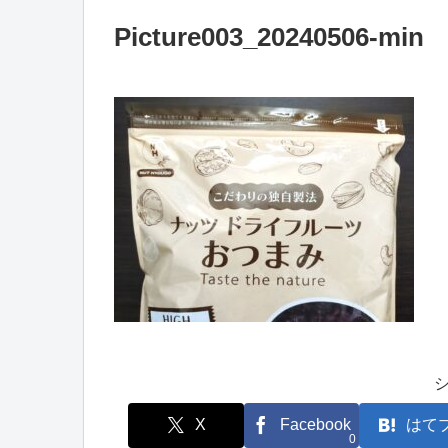
Picture003_20240506-min
X
Facebook
はて
0