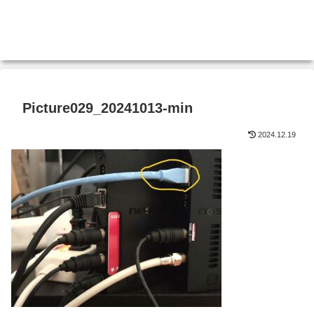
Picture029_20241013-min
2024.12.19