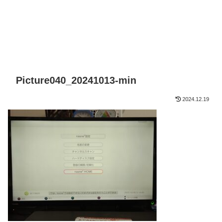
Picture040_20241013-min
2024.12.19