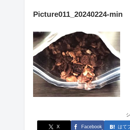
Picture011_20240224-min
X
Facebook
はて