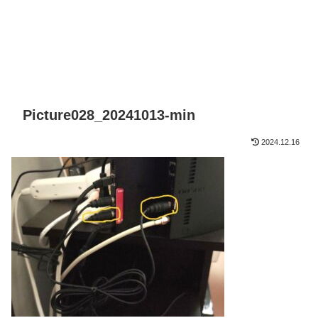
Picture028_20241013-min
2024.12.16