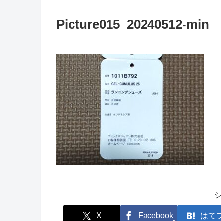
Picture015_20240512-min
X
Facebook
はて