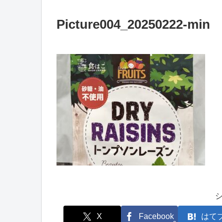
Picture004_20250222-min
X
Facebook
はて