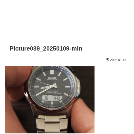
Picture039_20250109-min
2025.01.13